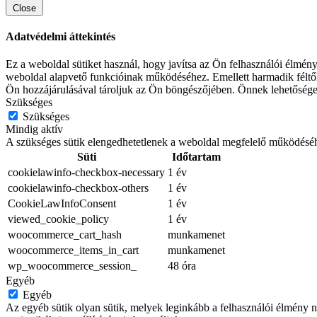
Close
Adatvédelmi áttekintés
Ez a weboldal sütiket használ, hogy javítsa az Ön felhasználói élmén
weboldal alapvető funkcióinak működéséhez. Emellett harmadik féltől 
Ön hozzájárulásával tároljuk az Ön böngészőjében. Önnek lehetősége 
Szükséges
Szükséges
Mindig aktív
A szükséges sütik elengedhetetlenek a weboldal megfelelő működéséhez.
Süti
Időtartam
cookielawinfo-checkbox-necessary
1 év
cookielawinfo-checkbox-others
1 év
CookieLawInfoConsent
1 év
viewed_cookie_policy
1 év
woocommerce_cart_hash
munkamenet
woocommerce_items_in_cart
munkamenet
wp_woocommerce_session_
48 óra
Egyéb
Egyéb
Az egyéb sütik olyan sütik, melyek leginkább a felhasználói élmény n