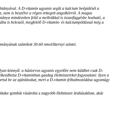
 hiányával. A D-vitamin ugyanis segíti a kalcium beépülését a
s, nem is beszélve a régen rettegett angolkórról. A magas
hiánya mindezeken felül a mellrákkal is összefüggésbe hozható, a
sába is beleszól, megfelelő D-vitamin- és kalciumpótlással még a
ányúnak számított 30-60 nmol/liternyi szintet.
lyan könnyű: a háziorvos ugyanis egyelőre nem küldhet csak D-
 elkezdhetsz D-vitaminban gazdag élelmiszereket fogyasztani: ilyen a
s tartsd be az ajánlásokat, mert a D-vitamin felhalmozódása ugyanúgy
hiitake gombát vásárolni a nagyobb élelmiszer áruházakban, akár