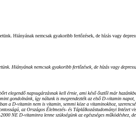
zetünk. Hiányának nemcsak gyakoribb fertőzések, de hízás vagy depress
etünk. Hiányának nemcsak gyakoribb fertőzések, de hízás vagy depressz
 bőrt elegendő napsugárzásnak kell érnie, ami késő ősztől már hazánkba
, mint gondolnánk, így nálunk is megrendezték az első D-vitamin napot,
ójában a D-vitamin nem is vitamin, semmi köze a vitaminokhoz, szerenc
tfontosságú, az Országos Élelmezés- és Táplálkozástudományi Intézet v
0-2000 NE D-vitaminra lenne szükségünk az egészséges működéshez, de t