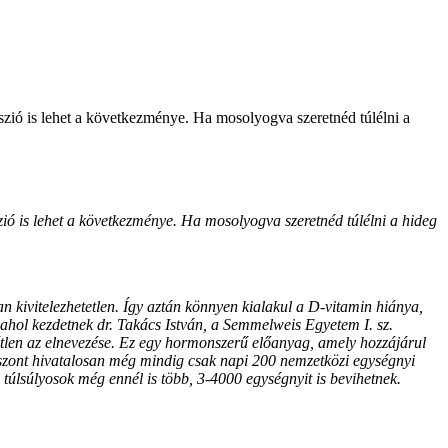
zió is lehet a következménye. Ha mosolyogva szeretnéd túlélni a
ió is lehet a következménye. Ha mosolyogva szeretnéd túlélni a hideg
n kivitelezhetetlen. Így aztán könnyen kialakul a D-vitamin hiánya,
 ahol kezdetnek dr. Takács István, a Semmelweis Egyetem I. sz.
sétlen az elnevezése. Ez egy hormonszerű előanyag, amely hozzájárul
iszont hivatalosan még mindig csak napi 200 nemzetközi egységnyi
úlsúlyosok még ennél is több, 3-4000 egységnyit is bevihetnek.