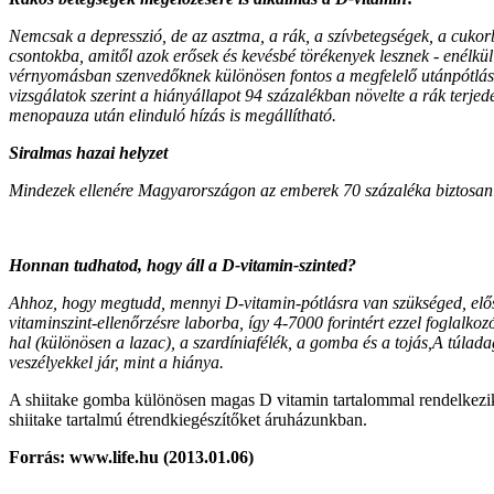
Nemcsak a depresszió, de az asztma, a rák, a szívbetegségek, a cukorb
csontokba, amitől azok erősek és kevésbé törékenyek lesznek - enélkül
vérnyomásban szenvedőknek különösen fontos a megfelelő utánpótlás, m
vizsgálatok szerint a hiányállapot 94 százalékban növelte a rák terj
menopauza után elinduló hízás is megállítható.
Siralmas hazai helyzet
Mindezek ellenére Magyarországon az emberek 70 százaléka biztosan D
Honnan tudhatod, hogy áll a D-vitamin-szinted?
Ahhoz, hogy megtudd, mennyi D-vitamin-pótlásra van szükséged, elős
vitaminszint-ellenőrzésre laborba, így 4-7000 forintért ezzel foglalko
hal (különösen a lazac), a szardíniafélék, a gomba és a tojás,A túlad
veszélyekkel jár, mint a hiánya.
A shiitake gomba különösen magas D vitamin tartalommal rendelkezik, 
shiitake tartalmú étrendkiegészítőket áruházunkban.
Forrás: www.life.hu (2013.01.06)