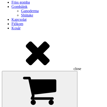
Friss gomba
Gombáink
Ganoderma
Shiitake
Kapcsolat
Fiókom
Kosár
close