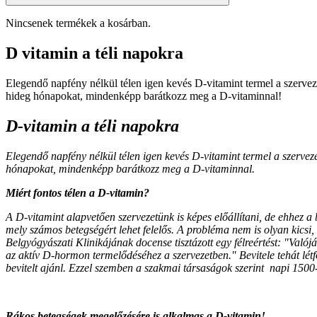
Nincsenek termékek a kosárban.
D vitamin a téli napokra
Elegendő napfény nélkül télen igen kevés D-vitamint termel a szerve
hideg hónapokat, mindenképp barátkozz meg a D-vitaminnal!
D-vitamin a téli napokra
Elegendő napfény nélkül télen igen kevés D-vitamint termel a szervez
hónapokat, mindenképp barátkozz meg a D-vitaminnal.
Miért fontos télen a D-vitamin?
A D-vitamint alapvetően szervezetünk is képes előállítani, de ehhez a
mely számos betegségért lehet felelős. A probléma nem is olyan kicsi
Belgyógyászati Klinikájának docense tisztázott egy félreértést: "Val
az aktív D-hormon termelődéséhez a szervezetben." Bevitele tehát lé
bevitelt ajánl. Ezzel szemben a szakmai társaságok szerint napi 150
Rákos betegségek megelőzésére is alkalmas a D-vitamin!