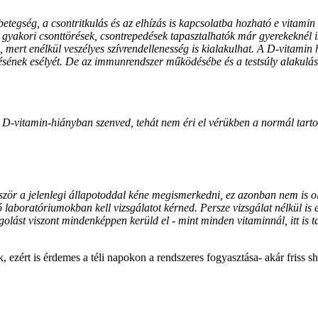
etegség, a csontritkulás és az elhízás is kapcsolatba hozható e vitamin
 gyakori csonttörések, csontrepedések tapasztalhatók már gyerekeknél i
ert enélkül veszélyes szívrendellenesség is kialakulhat. A D-vitamin 
edésének esélyét. De az immunrendszer működésébe és a testsúly alakulá
-vitamin-hiányban szenved, tehát nem éri el vérükben a normál tartom
zör a jelenlegi állapotoddal kéne megismerkedni, ez azonban nem is o
zó laboratóriumokban kell vizsgálatot kérned. Persze vizsgálat nélkül is
agolást viszont mindenképpen kerüld el - mint minden vitaminnál, itt i
ezért is érdemes a téli napokon a rendszeres fogyasztása- akár friss s