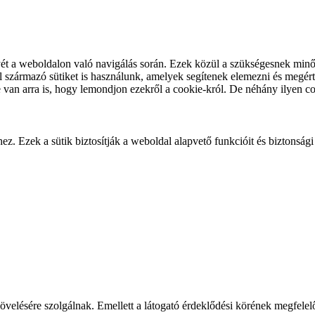
yét a weboldalon való navigálás során. Ezek közül a szükségesnek minősí
származó sütiket is használunk, amelyek segítenek elemezni és megérte
van arra is, hogy lemondjon ezekről a cookie-król. De néhány ilyen c
 Ezek a sütik biztosítják a weboldal alapvető funkcióit és biztonsági 
övelésére szolgálnak. Emellett a látogató érdeklődési körének megfelelő