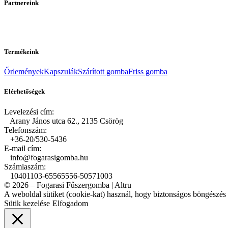
Partnereink
Termékeink
Őrlemények
Kapszulák
Szárított gomba
Friss gomba
Elérhetőségek
Levelezési cím:
Arany János utca 62., 2135 Csörög
Telefonszám:
+36-20/530-5436
E-mail cím:
info@fogarasigomba.hu
Számlaszám:
10401103-65565556-50571003
© 2026 – Fogarasi Fűszergomba | Altru
A weboldal sütiket (cookie-kat) használ, hogy biztonságos böngészés m
Sütik kezelése
Elfogadom