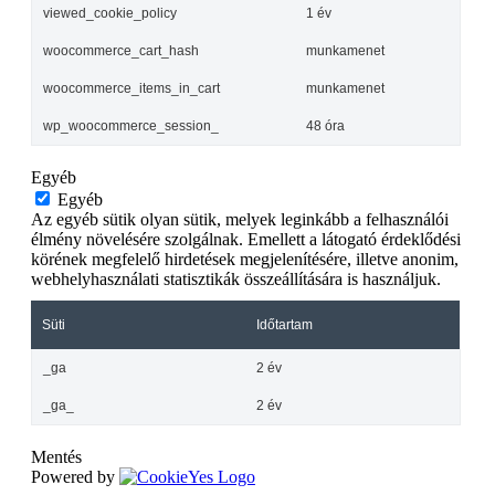
viewed_cookie_policy
1 év
woocommerce_cart_hash
munkamenet
woocommerce_items_in_cart
munkamenet
wp_woocommerce_session_
48 óra
Egyéb
Egyéb
Az egyéb sütik olyan sütik, melyek leginkább a felhasználói
élmény növelésére szolgálnak. Emellett a látogató érdeklődési
körének megfelelő hirdetések megjelenítésére, illetve anonim,
webhelyhasználati statisztikák összeállítására is használjuk.
Süti
Időtartam
_ga
2 év
_ga_
2 év
Mentés
Powered by