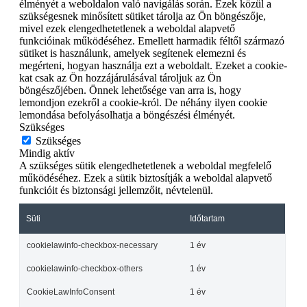
élményét a weboldalon való navigálás során. Ezek közül a
szükségesnek minősített sütiket tárolja az Ön böngészője,
mivel ezek elengedhetetlenek a weboldal alapvető
funkcióinak működéséhez. Emellett harmadik féltől származó
sütiket is használunk, amelyek segítenek elemezni és
megérteni, hogyan használja ezt a weboldalt. Ezeket a cookie-
kat csak az Ön hozzájárulásával tároljuk az Ön
böngészőjében. Önnek lehetősége van arra is, hogy
lemondjon ezekről a cookie-król. De néhány ilyen cookie
lemondása befolyásolhatja a böngészési élményét.
Szükséges
Szükséges
Mindig aktív
A szükséges sütik elengedhetetlenek a weboldal megfelelő
működéséhez. Ezek a sütik biztosítják a weboldal alapvető
funkcióit és biztonsági jellemzőit, névtelenül.
Süti
Időtartam
cookielawinfo-checkbox-necessary
1 év
cookielawinfo-checkbox-others
1 év
CookieLawInfoConsent
1 év