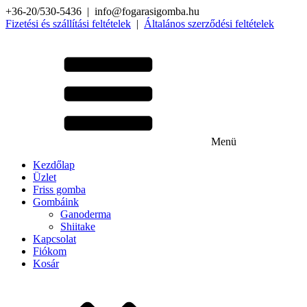
+36-20/530-5436 | info@fogarasigomba.hu
Fizetési és szállítási feltételek
|
Általános szerződési feltételek
Menü
Kezdőlap
Üzlet
Friss gomba
Gombáink
Ganoderma
Shiitake
Kapcsolat
Fiókom
Kosár