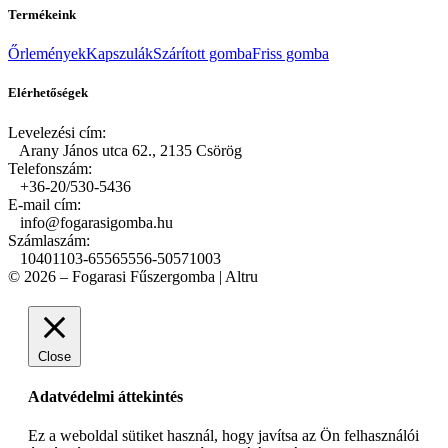
Termékeink
Őrlemények
Kapszulák
Szárított gomba
Friss gomba
Elérhetőségek
Levelezési cím:
Arany János utca 62., 2135 Csörög
Telefonszám:
+36-20/530-5436
E-mail cím:
info@fogarasigomba.hu
Számlaszám:
10401103-65565556-50571003
© 2026 – Fogarasi Fűszergomba | Altru
Close
Adatvédelmi áttekintés
Ez a weboldal sütiket használ, hogy javítsa az Ön felhasználói