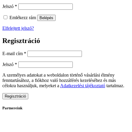
Kötelező
Jelszó
*
Emlékezz rám
Belépés
Elfelejtett jelszó?
Regisztráció
Kötelező
E-mail cím
*
Kötelező
Jelszó
*
A személyes adatokat a weboldalon történő vásárlási élmény
fenntartásához, a fiókhoz való hozzáférés kezeléséhez és más
célokra használjuk, melyeket a
Adatkezelési tájékoztató
tartalmaz.
Regisztráció
Partnereink