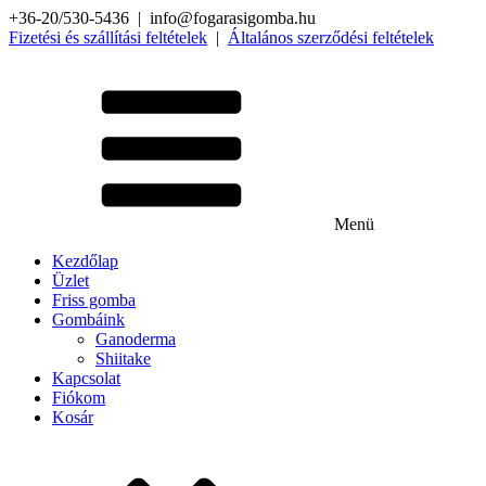
+36-20/530-5436 | info@fogarasigomba.hu
Fizetési és szállítási feltételek
|
Általános szerződési feltételek
Menü
Kezdőlap
Üzlet
Friss gomba
Gombáink
Ganoderma
Shiitake
Kapcsolat
Fiókom
Kosár