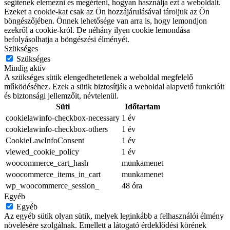
segítenek elemezni és megérteni, hogyan használja ezt a weboldalt.
Ezeket a cookie-kat csak az Ön hozzájárulásával tároljuk az Ön
böngészőjében. Önnek lehetősége van arra is, hogy lemondjon
ezekről a cookie-król. De néhány ilyen cookie lemondása
befolyásolhatja a böngészési élményét.
Szükséges
Szükséges
Mindig aktív
A szükséges sütik elengedhetetlenek a weboldal megfelelő
működéséhez. Ezek a sütik biztosítják a weboldal alapvető funkcióit
és biztonsági jellemzőit, névtelenül.
Süti
Időtartam
cookielawinfo-checkbox-necessary
1 év
cookielawinfo-checkbox-others
1 év
CookieLawInfoConsent
1 év
viewed_cookie_policy
1 év
woocommerce_cart_hash
munkamenet
woocommerce_items_in_cart
munkamenet
wp_woocommerce_session_
48 óra
Egyéb
Egyéb
Az egyéb sütik olyan sütik, melyek leginkább a felhasználói élmény
növelésére szolgálnak. Emellett a látogató érdeklődési körének