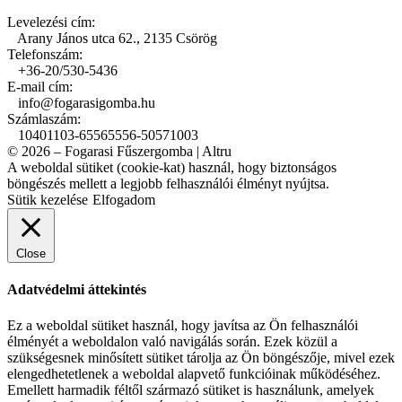
Levelezési cím:
Arany János utca 62., 2135 Csörög
Telefonszám:
+36-20/530-5436
E-mail cím:
info@fogarasigomba.hu
Számlaszám:
10401103-65565556-50571003
© 2026 – Fogarasi Fűszergomba | Altru
A weboldal sütiket (cookie-kat) használ, hogy biztonságos
böngészés mellett a legjobb felhasználói élményt nyújtsa.
Sütik kezelése
Elfogadom
Close
Adatvédelmi áttekintés
Ez a weboldal sütiket használ, hogy javítsa az Ön felhasználói
élményét a weboldalon való navigálás során. Ezek közül a
szükségesnek minősített sütiket tárolja az Ön böngészője, mivel ezek
elengedhetetlenek a weboldal alapvető funkcióinak működéséhez.
Emellett harmadik féltől származó sütiket is használunk, amelyek