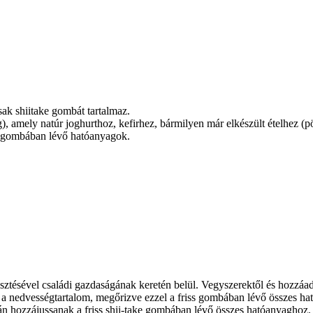
ak shiitake gombát tartalmaz.
amely natúr joghurthoz, kefirhez, bármilyen már elkészült ételhez (pör
s gombában lévő hatóanyagok.
esztésével családi gazdaságának keretén belül. Vegyszerektől és hozzáa
ra a nedvességtartalom, megőrizve ezzel a friss gombában lévő összes h
án hozzájussanak a friss shii-take gombában lévő összes hatóanyaghoz.