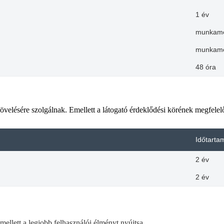
1 év
munkam
munkam
48 óra
övelésére szolgálnak. Emellett a látogató érdeklődési körének megfelelő
Időtarta
2 év
2 év
ellett a legjobb felhasználói élményt nyújtsa.