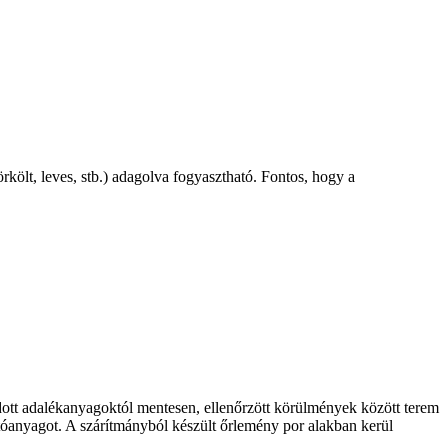
költ, leves, stb.) adagolva fogyasztható. Fontos, hogy a
dott adalékanyagoktól mentesen, ellenőrzött körülmények között terem
atóanyagot. A szárítmányból készült őrlemény por alakban kerül