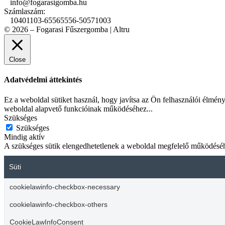
info@fogarasigomba.hu
Számlaszám:
10401103-65565556-50571003
© 2026 – Fogarasi Fűszergomba | Altru
Close
Adatvédelmi áttekintés
Ez a weboldal sütiket használ, hogy javítsa az Ön felhasználói élmén
weboldal alapvető funkcióinak működéséhez
...
Szükséges
Szükséges
Mindig aktív
A szükséges sütik elengedhetetlenek a weboldal megfelelő működéséhez.
Süti
cookielawinfo-checkbox-necessary
cookielawinfo-checkbox-others
CookieLawInfoConsent