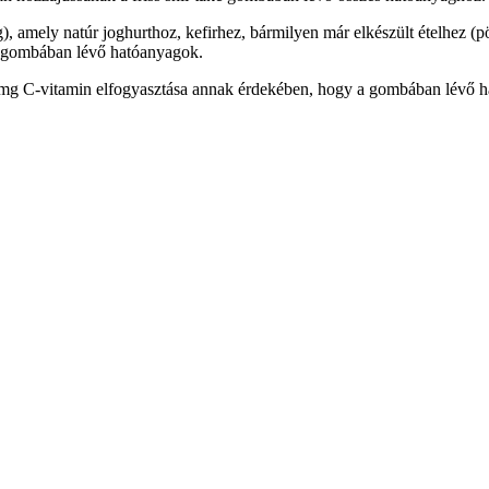
amely natúr joghurthoz, kefirhez, bármilyen már elkészült ételhez (pör
s gombában lévő hatóanyagok.
 mg C-vitamin elfogyasztása annak érdekében, hogy a gombában lévő h