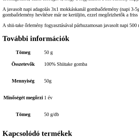
A javasolt napi adagolás 3x1 mokkáskanál gombaőrlemény (napi 3-5g), 
gombaőrlemény hevítésre már ne kerüljön, ezzel megőrizhetők a fris
A shii-take őrlemény fogyasztásával párhuzamosan javasolt napi 500
További információk
Tömeg
50 g
Összetevők
100% Shiitake gomba
Mennyiség
50g
Minőségét megőrzi
1 év
Tömeg
50 g/db
Kapcsolódó termékek