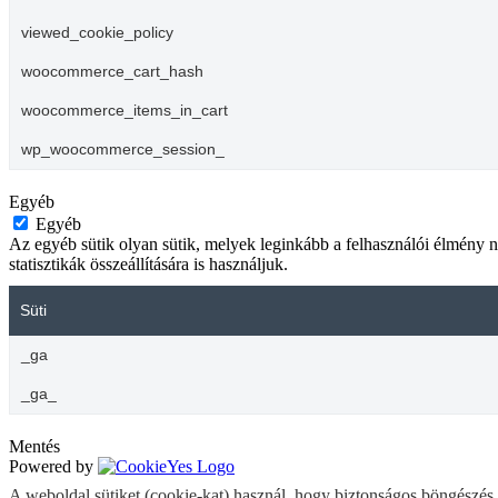
viewed_cookie_policy
woocommerce_cart_hash
woocommerce_items_in_cart
wp_woocommerce_session_
Egyéb
Egyéb
Az egyéb sütik olyan sütik, melyek leginkább a felhasználói élmény n
statisztikák összeállítására is használjuk.
Süti
_ga
_ga_
Mentés
Powered by
A weboldal sütiket (cookie-kat) használ, hogy biztonságos böngészés m