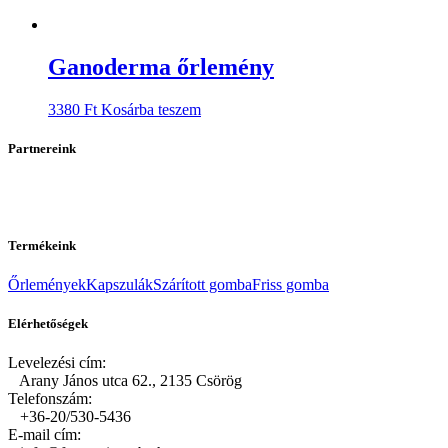
Ganoderma őrlemény
3380
Ft
Kosárba teszem
Partnereink
Termékeink
Őrlemények
Kapszulák
Szárított gomba
Friss gomba
Elérhetőségek
Levelezési cím:
Arany János utca 62., 2135 Csörög
Telefonszám:
+36-20/530-5436
E-mail cím: