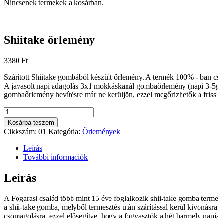
Nincsenek termékek a kosárban.
Shiitake őrlemény
3380
Ft
Szárított Shiitake gombából készült őrlemény. A termék 100% - ban cs
A javasolt napi adagolás 3x1 mokkáskanál gombaőrlemény (napi 3-5g), 
gombaőrlemény hevítésre már ne kerüljön, ezzel megőrizhetők a fris
Shiitake
őrlemény
Kosárba teszem
mennyiség
Cikkszám:
01
Kategória:
Őrlemények
Leírás
További információk
Leírás
A Fogarasi család több mint 15 éve foglalkozik shii-take gomba term
a shii-take gomba, melyből termesztés után szárítással kerül kivonás
csomagolásra, ezzel elősegítve, hogy a fogyasztók a hét bármely napj