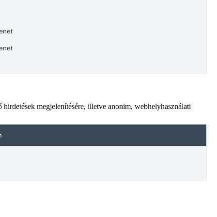
enet
enet
 hirdetések megjelenítésére, illetve anonim, webhelyhasználati
m