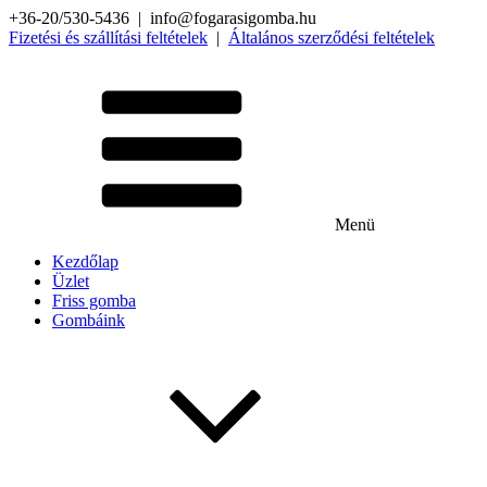
+36-20/530-5436 | info@fogarasigomba.hu
Fizetési és szállítási feltételek
|
Általános szerződési feltételek
Menü
Kezdőlap
Üzlet
Friss gomba
Gombáink