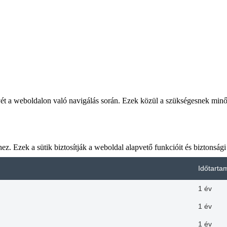
yét a weboldalon való navigálás során. Ezek közül a szükségesnek minősí
 Ezek a sütik biztosítják a weboldal alapvető funkcióit és biztonsági 
Időtarta
1 év
1 év
1 év